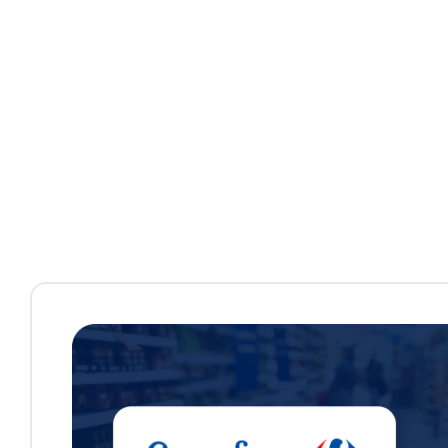
compra para nossos clien
—
Sofía Demarchi, líder de projeto do Grupo 