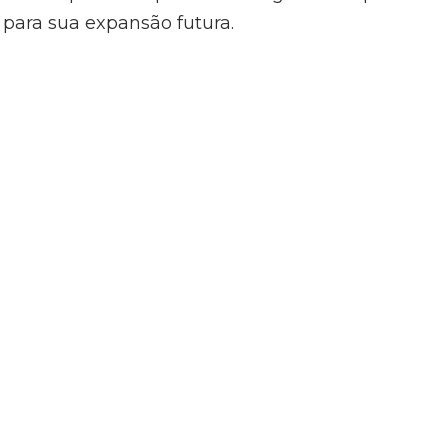
 para sua expansão futura.
deu tudo
ter
stoque e,
forma
lta em
 de