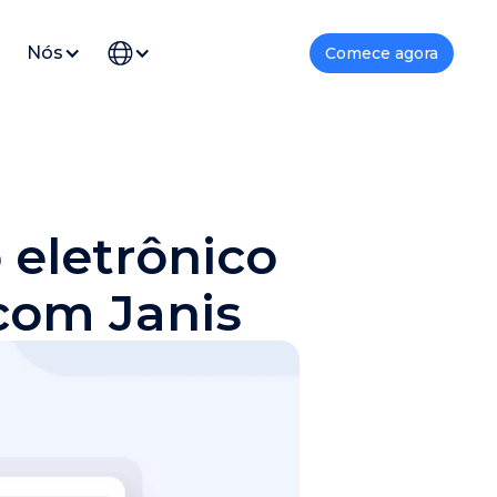
Nós
Comece agora
 eletrônico
 com Janis