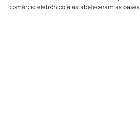
comércio eletrônico e estabeleceram as bases
“A Janis Commerce nos 
o que precisávamos para 
controle total de nosso e
assim, poder exibi-lo de 
mais adequada. Isso resu
uma melhor experiência