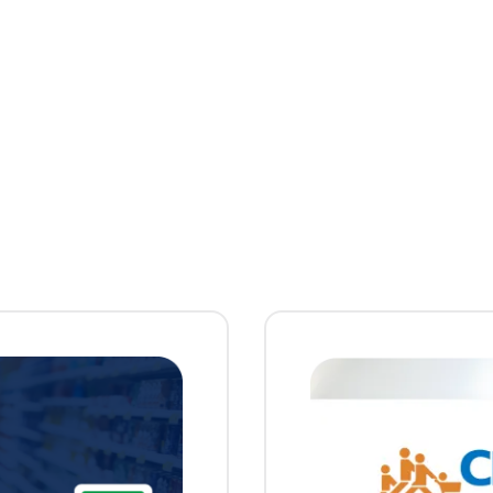
tes.”
El Nene