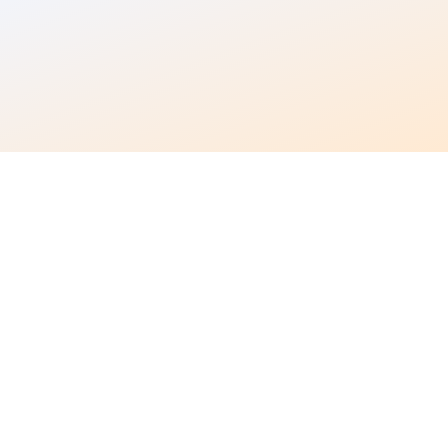
Produto modular e flexível:
Nossa
plataforma é escolhida por empresas
líderes em mais de 17 países, em vários
setores e indústrias.