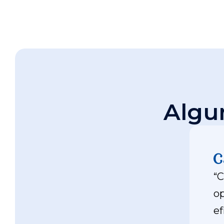
Algu
“
op
ef