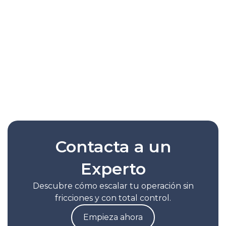
AI Picking Optimizer de Janis
Commerce: Picking con IA
Janis Commerce presenta AI Picking
Optimizer: la herramienta con IA para
optimizar el picking en tu operación. Más
velocidad, menos errores.
Leer Nota Completa
Contacta a un
Experto
Descubre cómo escalar tu operación sin
fricciones y con total control.
Empieza ahora